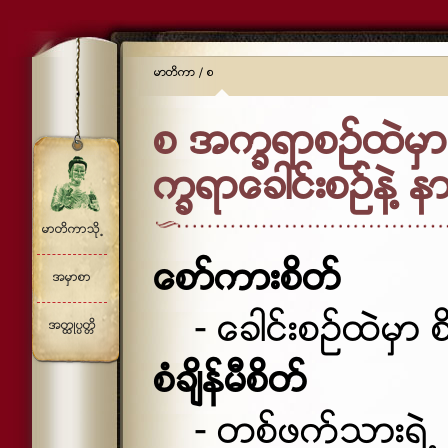
မာတိကာ
/
စ
စ အကၡရာစဥ္ထဲမွာ 
ကၡရာေခါင္းစဥ္နဲ႔ န
မာတိကာသို႕
ေစာ္ကားစိတ္
အမွာစာ
- ေခါင္းစဥ္ထဲမွာ
အတၳဳပၸတၱိ
စံခ်ိန္မီစိတ္
- တစ္ဖက္သားရဲ႕ စ