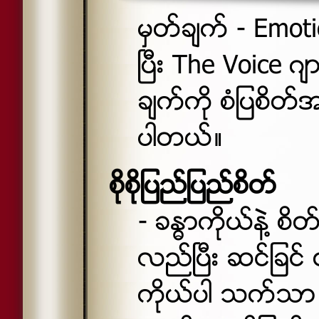
မွတ္ခ်က္ - Emoti
ၿပီး The Voice 
ခ်က္ကို စံျပစိတ္အ
ပါတယ္။
စိုစိုျပည္ျပည္စိတ္
- ခႏၶာကိုယ္နဲ႔ 
လည္ၿပီး ဆင္ျခင္ ထ
ကိုယ္ပါ သက္သာ ၿ