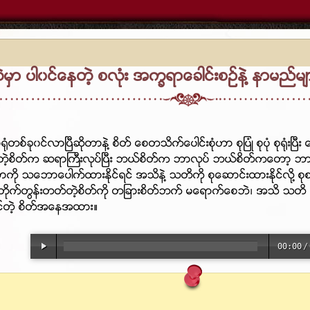
ွာ ပါ၀င္ေနတဲ့ စလံုး အကၡရာေခါင္းစဥ္နဲ႔ နာမည္မ်
ံုတစ္ခု၀င္လာၿပီဆိုတာနဲ႔ စိတ္ ေစတသိက္ေပါင္းစံုဟာ စုျပံဳ စုပံု စု႐ံုးၿ
္းတဲ့စိတ္က ဆရာႀကီးလုပ္ၿပီး ဘယ္စိတ္က ဘာလုပ္ ဘယ္စိတ္ကေတာ့ ဘာ
တာကို သေဘာေပါက္ထားႏိုင္ရင္ အသိနဲ႔ သတိကို စုေဆာင္းထားႏိုင္လို႔ စု
တိုက္တြန္းတတ္တဲ့စိတ္ကို တျခားစိတ္ဘက္ မေရာက္ေစဘဲ၊ အသိ သတိ စ
ုင္တဲ့ စိတ္အေနအထား။
00:00
/