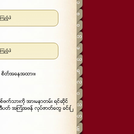
ပ
ဖ
ဗ
ဘ
မ
ယ
ရ
စတဲ့ စိတ္အေနအထား။
လ
၀
တစ္ဖက္သားကို အားမနာတမ္း ရင္ဆိုင္
သ
႕ဒီပတ္ အၾကံအဖန္ လုပ္ဇာတ္ေတြ ခင္းၿ
ဟ
ဠ