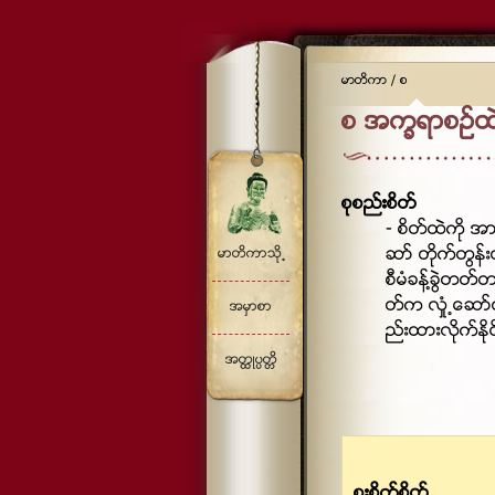
မာတိကာ
/
စ
စ အကၡရာစဥ္ထဲမ
စုစည္းစိတ္
- စိတ္ထဲကို အာ႐
ဆာ္ တိုက္တြန
မာတိကာသို႕
စီမံခန္႔ခြဲတတ္
တ္က လံႈ႕ေဆာ္
အမွာစာ
ည္းထားလိုက္ႏိ
အတၳဳပၸတၱိ
စူးစိုက္စိတ္