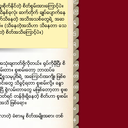
ဉ
ုက္ႏိုင္တဲ့ စိတ္စြမ္းအားေၾကာင့္ပဲ။
ည
ိႏွစ္ခုလံုး ဆက္တုိက္ ခ်ဳပ္ေပ်ာက္ေန
ုက္သိေနတဲ့ အသိအသစ္ေတြရဲ႕ အဆ
ဋ
့စိတ္။ (သိေနတဲ့အသိဟာ သိေနတာ ေသ
ဲ့ စိတ္အသိေၾကာင့္ပဲ။)
ဌ
ဍ
ဎ
်တတ္ဖို႔လိုတယ္။ ႐ုပ္ကိုမွီၿပီး စိ
ဏ
ူးစမ္းတာ။ စူးစမ္းေတာ့ ဘာထပ္ေ
တ
ၥသမုပၸါဒ္ရဲ႕ အေၾကာင္းအက်ိဳး ျဖစ္စ
ေတြ သိခြင့္ရတာ စူးစမ္းလို႔။ ခႏၶာ
ထ
ၿငိ စြဲလမ္းတာေတြ မျဖစ္ေတာ့တာ စူးစ
တ္ရင္ တန္ဖိုးရွိေနတဲ့ စိတ္ဟာ စူးစမ္း
ဒ
ြ႕အသိ ျဖစ္ေရာ။
ဓ
ေပၚလာတဲ့ ခံစားမႈ စိတ္အမ်ိဳးအစား တစ္
န