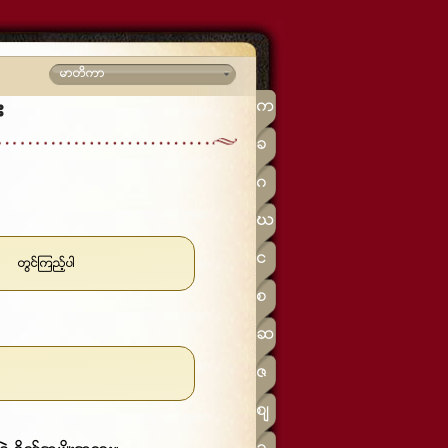
မာတိကာ
း
က
ခ
ဂ
ဃ
င
စ
ဆ
ဇ
စ်