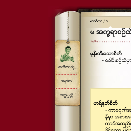
မာတိကာ
/
ဒ
မ အကၡရာစဥ္ထဲမ
မုန္းတီးေသာစိတ္
- ေခါင္းစဥ္ထဲ
မာတိကာသို႕
အမွာစာ
အတၳဳပၸတၱိ
မာရ္နတ္စိတ္
- ကာမဂုဏ္အာ႐
န္မွာ အစားအစ
ကာင္အထည္ေဖာ္ 
ခိုင္ေတာ့ ျမ