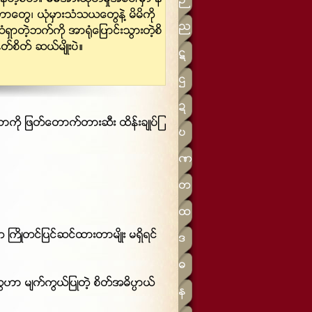
ဉ
တာေတြ၊ ယံုမွားသံသယေတြနဲ႔ မိမိကို
ည
ရွာတဲ့ဘက္ကို အာ႐ံုေျပာင္းသြားတဲ့စိ
္စိတ္ ဆယ္မ်ိဳးပဲ။
ဋ
ဌ
ဍ
တာကို ျဖတ္ေတာက္တားဆီး ထိန္းခ်ဳပ္ျ
ဎ
ဏ
တ
ထ
 ႀကိဳတင္ျပင္ဆင္ထားတာမ်ိဳး မရွိရင္
ဒ
ဓ
းေတြဟာ မ်က္ကြယ္ျပဳတဲ့ စိတ္အဓိပၸာယ္
န