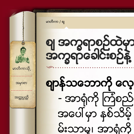
မာတိကာ
/
စ်
စ် အကၡရာစဥ္ထဲမွာ ပ
အကၡရာေခါင္းစဥ္နဲ႔
မာတိကာသို႕
စ်ာန္သေဘာကို ေလ
အမွာစာ
- အာ႐ံုကို ၾကံစည္
အတၳဳပၸတၱိ
အေပၚမွာ ႏွစ္သိမ့
မ္းသာမႈ၊ အာ႐ံုကို 