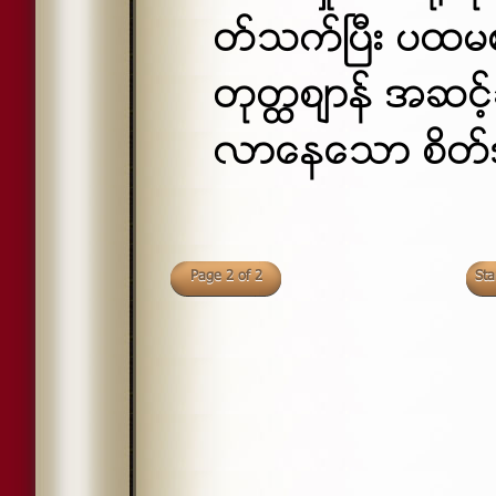
တ္သက္ၿပီး ပထမစ
တုတၳစ်ာန္ အဆင့
လာေနေသာ စိတ္
Page 2 of 2
Sta