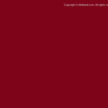
Copyright © Athithedi.com. All rights 