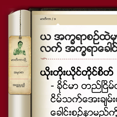
မာတိကာ
/
ဒ
ယ အကၡရာစဥ္ထဲမွ
လက္ အကၡရာေခါင္းစ
မာတိကာသို႕
ယိုးတိုးယိုင္တိုင္စိတ္
အမွာစာ
- ခိုင္မာ တည္ၿငိ
အတၳဳပၸတၱိ
ငိမ္သက္ေအးခ်မ္
ေခါင္းစဥ္နာမည္ကိုက