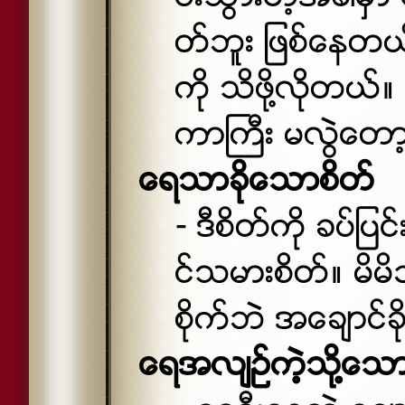
တ္ဘူး ျဖစ္ေနတယ္
ကို သိဖို႔လိုတယ္
ကာႀကီး မလြဲေတာ့
ေရသာခိုေသာစိတ္
- ဒီစိတ္ကို ခပ္ျ
င္သမားစိတ္။ မ
စိုက္ဘဲ အေခ်ာင္ခိ
ေရအလ်ဥ္ကဲ့သို႔ေသာ