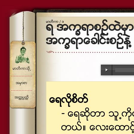
မာတိကာ
/
ဒ
ရ အကၡရာစဥ္ထဲမွာ
အကၡရာေခါင္းစဥ္နဲ႔
မာတိကာသို႕
အမွာစာ
ေရလိုစိတ္
အတၳဳပၸတၱိ
- ေရဆိုတာ သူ႕ကိုထည
တယ္။ ေလးေထာင့္ 