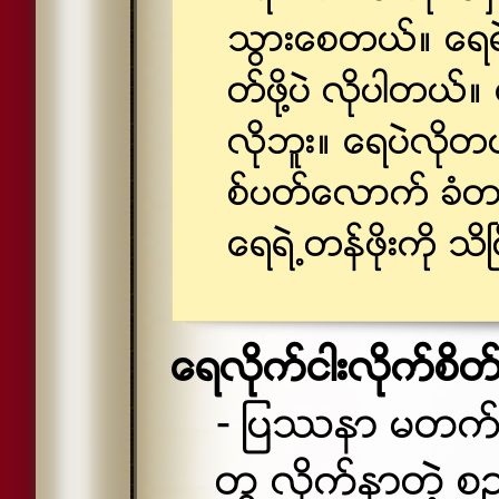
သြားေစတယ္။ ေရရဲ႕အ
တ္ဖို႔ပဲ လိုပါတယ္
လိုဘူး။ ေရပဲလိ
စ္ပတ္ေလာက္ ခံတ
ေရရဲ႕တန္ဖိုးကို သိ
ေရလိုက္ငါးလိုက္စိတ
- ျပႆနာ မတက္ခ်
တြ လိုက္နာတဲ့ စည