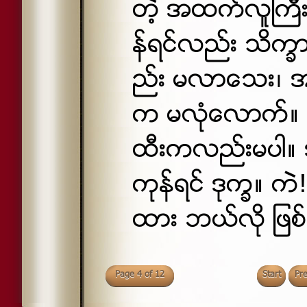
တဲ့ အထက္လူႀကီးရ
န္ရင္လည္း သိကၡ
ည္း မလာေသး၊ အငွ
က မလံုေလာက္။ ဒီ
ထီးကလည္းမပါ။ အခ
ကုန္ရင္ ဒုကၡ။ ကဲ!
ထား ဘယ္လို ျဖစ
Page 4 of 12
Start
Pr