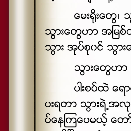
ေမး႐ိုးေတြ၊ 
သြားေတြဟာ အျမစ္တ
သြား အုပ္စု၀င္ သြာ
သြားေတြဟာ မ
ပါးစပ္ထဲ ေရ
ပးရတာ သြားရဲ႕အလု
ပ္ေနၾကေပမယ့္ ေတာ္