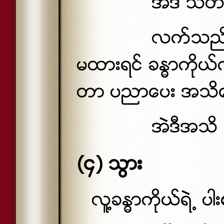
အဲဒီ သ
လက္သည္း 
မထားရင္ ခႏၶာကိုယ္က်
တာ ပညာေပး အသိ
အဲဒီအသိ
(၄) သြား
လူ႔ခႏၶာကိုယ္ရဲ႕ ပါ