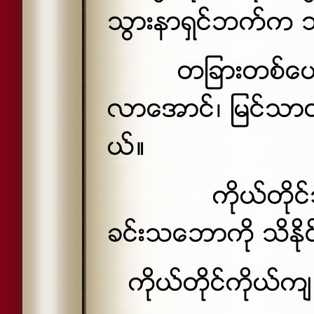
သြားနာရွင္ဘက္က 
တျခားတစ္ေယ
လာေအာင္၊ ျမင္သာထင
ယ္။
ကိုယ္တိုင
ခင္းသေဘာကို သိႏိ
ကိုယ္တိုင္ကိုယ္