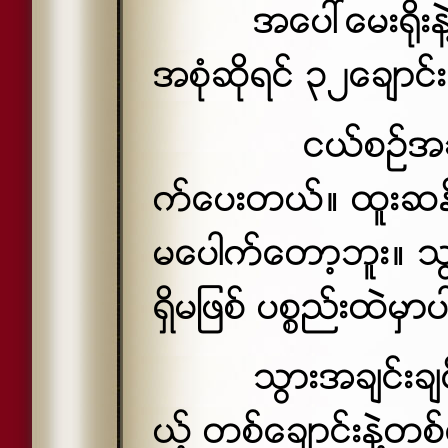
အေပၚေမး႐ိုးန
အစံုဆိုရင္ ၃၂ေခ်ာင္
ငယ္စဥ္အခ်
က္ေပးတယ္။ ထူးဆန္
မေပါက္ေတာ့ဘူး။ သ
ရွိမျဖစ္ ပစၥည္းထဲမွ
သြားအခ်င္းခ
ယ့္ တစ္ေခ်ာင္းနဲ႔တစ