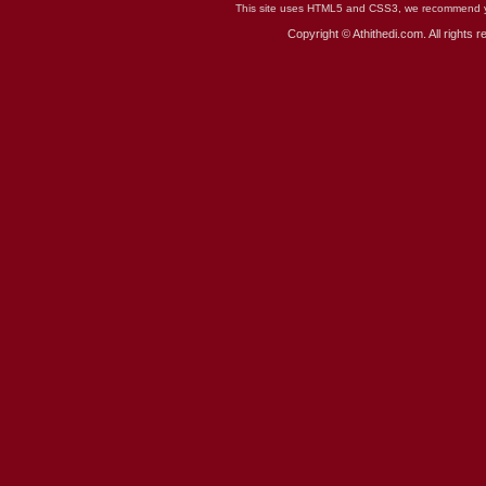
This site uses HTML5 and CSS3, we recommend you
Copyright © Athithedi.com. All rights 