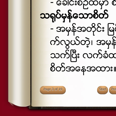
- ေခါင္းစဥ္ထဲမွာ
သ႐ုပ္မွန္ေသာစိတ္
- အမွန္အတိုင္း 
က္လြယ္တဲ့၊ အမွန
သက္ၿပီး လက္ခံထာ
စိတ္အေနအထား
Page 3 of 19
Start
Pr