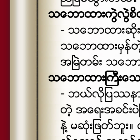
သေဘာထားကြဲလြဲစိ
- သေဘာထားဆိုးရ
သေဘာထားမွန္တဲ့
အျမဲတမ္း သေဘာထ
သေဘာထားႀကီးေသာ
- ဘယ္လိုျပႆနာပ
တဲ့ အေရးအခင္းပ
နဲ႔ မဆံုးျဖတ္ဘူး