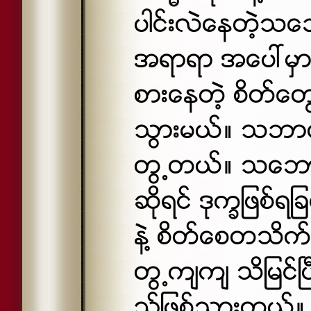
ပာင္းလဲေနတဲ့သ
အရာရာ အေပၚမွာ စ
စားေနတဲ့ စိတ္ေ
သြားမယ္။ သဘ
တြ႕တယ္။ သေဘ
ဆိုရင္ ဒုကၡျဖစ္ရျ
နဲ႔ စိတ္ေစတသိက္
တြ႕က်က် သိျမင
ည္ျဖစ္သြားတယ္။