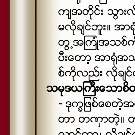
က်အတိုင္း သြားလိ
မလိုခ်င္ဘူး။ အာ
တြ႕အၾကံဳအသစ္ကို မ
ပီးေတာ့ အာ႐ံု
စ္ကိုလည္း လိုခ်
သမုဒယႀကီးေသာစိ
- ဒုကၡျဖစ္ေစတဲ
တာ တဏွာတဲ့။ 