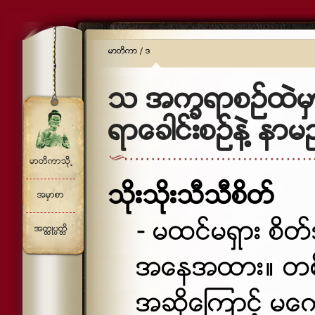
မာတိကာ
/
ဒ
သ အကၡရာစဥ္ထဲမွ
ရာေခါင္းစဥ္နဲ႔ နာမ
မာတိကာသို႕
သိုးသိုးသီသီစိတ္
အမွာစာ
- မထင္မရွား စိတ
အတၳဳပၸတၱိ
အေနအထား။ တစ္စ
အဆိုေၾကာင့္ မေက်