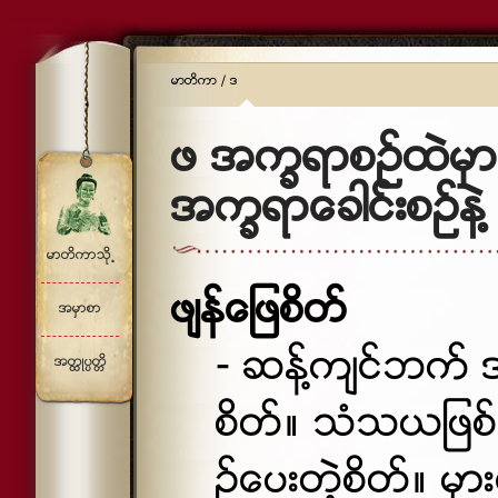
မာတိကာ
/
ဒ
ဖ အကၡရာစဥ္ထဲမွာ 
အကၡရာေခါင္းစဥ္နဲ႔
မာတိကာသို႕
ဖ်န္ေျဖစိတ္
အမွာစာ
- ဆန္႔က်င္ဘက္ 
အတၳဳပၸတၱိ
စိတ္။ သံသယျဖစ္
ဥ္ေပးတဲ့စိတ္။ မ