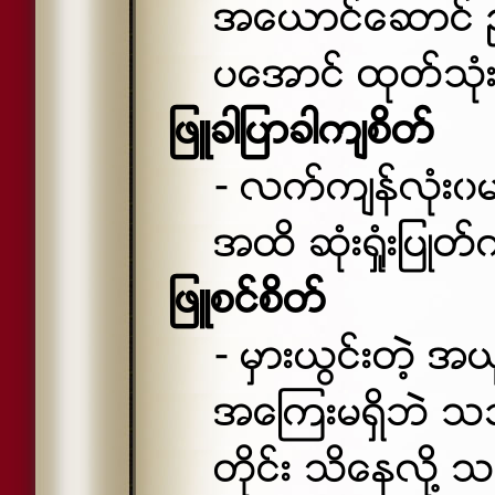
အေယာင္ေဆာင္ 
ပေအာင္ ထုတ္သံုး
ျဖဴခါျပာခါက်စိတ္
- လက္က်န္လံုး၀မ
အထိ ဆံုး႐ံႈးျပဳတ
ျဖဴစင္စိတ္
- မွားယြင္းတဲ့
အေၾကးမရွိဘဲ သ
တိုင္း သိေနလို႔ 