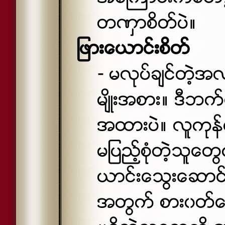
တဏွာစိတ္ပဲ။
ျဖားေယာင္းစိတ္
- မလုပ္ခ်င္တဲ့အလ
မ်ိဳးအစား။ ဒီဘက
အထားပဲ။ လူကုန္
မျပည့္စံုတဲ့သူေ
ယာင္းေသြးေဆာင္
အတြက္ စား၀တ္ေ