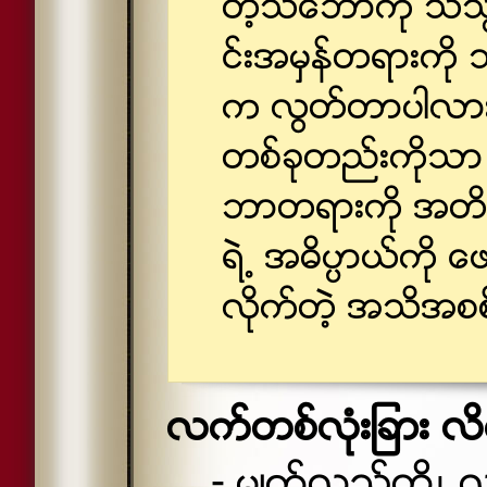
တဲ့သေဘာကို သိသြ
င္းအမွန္တရားကို 
က လြတ္တာပါလားလိ
တစ္ခုတည္းကိုသာ ႏိ
ဘာတရားကို အတိအ
ရဲ႕ အဓိပၸာယ္ကို 
လိုက္တဲ့ အသိအစစ
လက္တစ္လံုးျခား လ