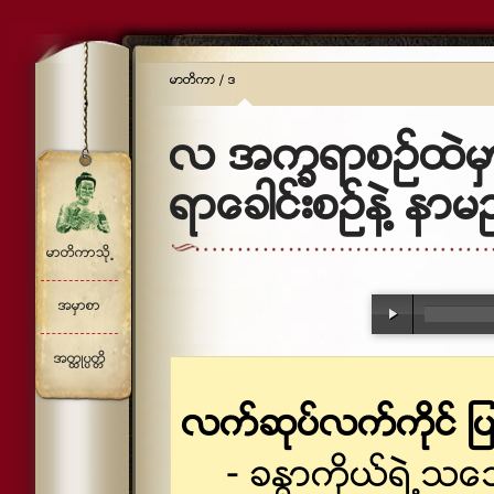
မာတိကာ
/
ဒ
လ အကၡရာစဥ္ထဲမွ
ရာေခါင္းစဥ္နဲ႔ နာမ
မာတိကာသို႕
အမွာစာ
အတၳဳပၸတၱိ
လက္ဆုပ္လက္ကိုင္ ျ
- ခႏၶာကိုယ္ရဲ႕သေ