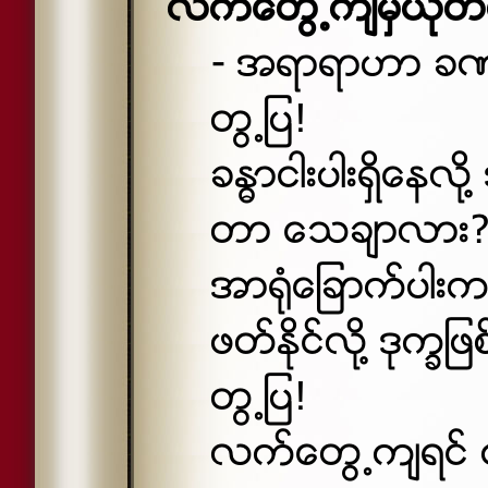
လက္ေတြ႕က်မွယံု
- အရာရာဟာ ခဏ
တြ႕ျပ!
ခႏၶာငါးပါးရွိေန
တာ ေသခ်ာလား?
အာ႐ံုေျခာက္ပါး
ဖတ္ႏိုင္လို႔ ဒ
တြ႕ျပ!
လက္ေတြ႕က်ရင္ ယ