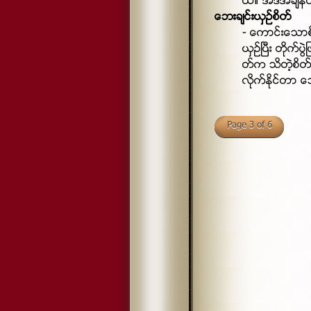
ယ္။ အဲဒီအခ်ိ
ေဘးခ်င္းယွဥ္စိတ္
- ေကာင္းေသာစိတ
ယွဥ္ၿပီး တိုက္ပ
တ္က သိတဲ့စိတ္က
လိုက္ႏိုင္တာ ေဘ
Page 3 of 6