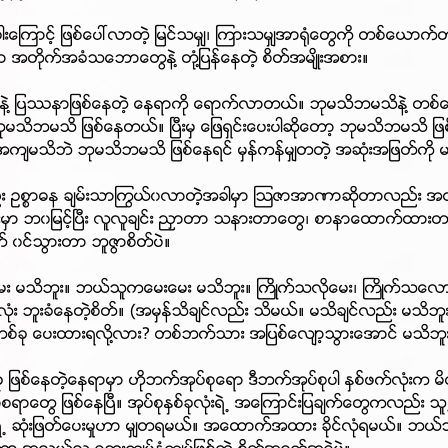
ပါးေၾကာင့္ ျဖစ္ေပၚလာတဲ့ ျမင္သမွ်၊ ၾကားသမွ်အာ႐ံုေတြကို တစ္ေယာက
အတိုက္အခံသေဘာေတြနဲ႔ တံု႔ျပန္ေနတဲ့ စိတ္အမ်ိဳးအစား။
နဲ႔ ျပႆနာျဖစ္ေနတဲ့ ေနရာကို ေရာက္လာတယ္။ ဘုမသိဘမသိနဲ႔ တစ
ဘုမသိဘမသိ ျဖစ္ေနတယ္။ ၿပီးမွ ေျဖရွင္းေပးပါဆိုေတာ့ ဘုမသိဘမသိ
ိအက်မသိဘဲ ဘုမသိဘမသိ ျဖစ္ေနရင္ မွန္ကန္မွ်တတဲ့ အဆံုးအျဖတ္ကို မေ
ည္း ဥစၥာဓန ခ်မ္းသာႂကြယ္၀လာတဲ့အခါမွာ ၾသဇာအာဏာဆိုတာလည္း အထ
်ိဳးမွာ ဘ၀ျမင့္ၿပီး လူလူခ်င္း ညႇာတာ သနားတာေတြ၊ စာနာေထာက္ထား
တ္ ၀င္သြားတာ ဘူဇြာစိတ္ပဲ။
မး မသိဘူး။ ဘယ္သူကေမးေမး မသိဘူး။ ႀကိဳက္သလိုေမး၊ ႀကိဳက္သေလာ
္လံုး ဘူးခံေနတဲ့စိတ္။ (အမွန္သိခ်င္လည္း သိမယ္။ မသိခ်င္လည္း မသိဘူး
တစ္ခု ေပးထားရလို႔လား? တစ္ဘက္သား အျပစ္ေလ်ာ့သြားေအာင္ မသိဘူးလ
ျဖစ္ေနတဲ့ေနရာမွာ ဟိုဘက္အုပ္စုေရာ ဒီဘက္အုပ္စုပါ ႏွစ္ဖက္လံုးက မ
ရာေတြ ျဖစ္ေနၿပီ။ အုပ္စုႏွစ္ခုလံုးရဲ႕ အေၾကာင္းျပခ်က္ေတြကလည္း သ
႕ ဆံုးျဖတ္ေပးမႈဟာ မွ်တရမယ္။ အေထာက္အထား ခိုင္လံုရမယ္။ ဘယ္သူ႕