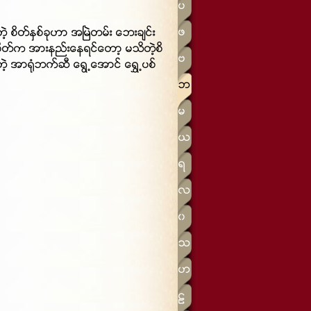
ပ
ဖ
ဲ့ စိတ္ႏွစ္ခုဟာ အျမဲတမ္း ေဘးခ်င္း
 သိတဲ့စိတ္က အားနည္းေနရင္ေတာ့ မသိတဲ့စိ
ဗ
င္တဲ့ အာ႐ံုဘက္ဆီ ေရြ႕ေအာင္ ေရႊ႕ပစ္
ဘ
မ
ယ
ရ
လ
၀
သ
ဟ
ဠ