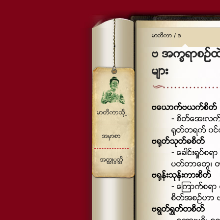
မာတိကာ
/
ဒ
ဗ အကၡရာစဥ္ထဲမ
မ်ား
ဗေယာက္ဗယက္စိတ္
မာတိကာသို႕
- စိတ္ေအးလက္ေ
႐ုတ္တရက္ ၀င္
အမွာစာ
ဗ႐ုတ္သုတ္ခစိတ္
- ေခါင္း႐ႈပ္
အတၳဳပၸတၱိ
ပတ္တာေတြ၊ တန္ဖ
ဗ႐ုန္းသုန္းကားစိတ္
- ေၾကာက္စရာ လန
စိတ္အစဥ္ဟာ ဗ႐
ဗရြတ္ရႊတ္တစိတ္