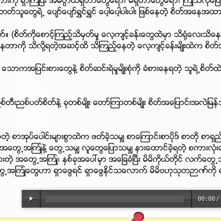
ကားကို ရွာၾကံၿပီး အဓိပၸာယ္ရွိတာေတြေရာ၊ မရွိတာေတြေရာ၊ ၾကံဳသလိ
သူေတြရဲ႕ ေပ်ာ္ေပ်ာ္ရႊင္ရႊင္ ေပါ့ေပါ့ပါးပါး ျဖစ္ေနတဲ့ စိတ္အေနအထာ
ိတ္။ (စိတ္ကိုေစာင့္ၾကည့္သိမွတ္မႈ ေလ့က်င့္ခန္းေတြထဲမွာ သိ႐ံုေလးသ
္ေနတာကို သိလို႔ရတဲ့အဆင့္ထိ သိၾကည့္ေနတဲ့ ေလ့က်င့္ခန္းမ်ိဳးထဲက 
ေသာကအျပင္းစားေတြနဲ႔ စိတ္ဆင္းရဲမႈမ်ိဳးစံုကို ခံစားေနရတဲ့ သူရဲ႕စိတ္ထဲမ
ညစ္တီးညစ္ပတ္စိတ္နဲ႔ ခုတစ္မ်ိဳး ေတာ္ၾကာတစ္မ်ိဳး စိတ္အေျပာင္းအလဲျ
 စာအုပ္ေပါင္းမ်ားစြာထဲက ဖတ္ခဲ့သမွ် စာေၾကာင္းစာပိုဒ္ စာတို စာရွည္ေတ
အေတြ႕အၾကံဳနဲ႔ ေတြ႕သမွ် လူေတြေျပာသမွ် နားေထာင္ခဲ့ရတဲ့ စကားလံုးေပါင္
ားတဲ့ အေတြ႕အၾကံဳ၊ ႏွစ္ခုအေပၚမွာ အေျခခံၿပီး မိမိကိုယ္တိုင္ လက္ေတြ
အၾကံဳေတြဟာ ရွာေဖြရင္ ရွာေဖြႏိုင္သေလာက္ မိမိဗဟုသုတဉာဏ္ကို ရ
00:00
/