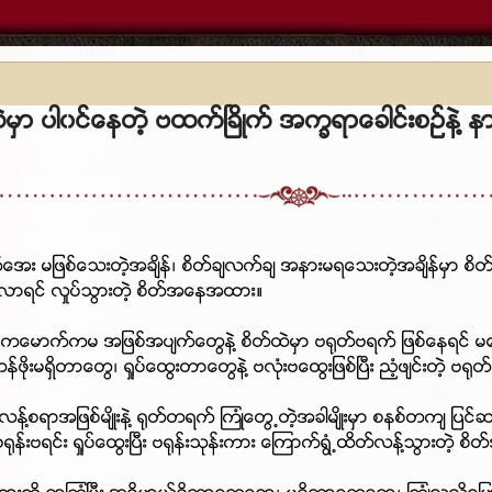
ွာ ပါ၀င္ေနတဲ့ ဗထက္ၿခိဳက္ အကၡရာေခါင္းစဥ္နဲ႔ 
အး မျဖစ္ေသးတဲ့အခ်ိန္၊ စိတ္ခ်လက္ခ် အနားမရေသးတဲ့အခ်ိန္မွာ စိတ္လ
လာရင္ လႈပ္သြားတဲ့ စိတ္အေနအထား။
စရာ ကေမာက္ကမ အျဖစ္အပ်က္ေတြနဲ႔ စိတ္ထဲမွာ ဗ႐ုတ္ဗရက္ ျဖစ္ေနရ
ိုးမရွိတာေတြ၊ ႐ႈပ္ေထြးတာေတြနဲ႔ ဗလံုးဗေထြးျဖစ္ၿပီး ညံ့ဖ်င္းတဲ့ ဗ႐ုတ္
္႔စရာအျဖစ္မ်ိဳးနဲ႔ ႐ုတ္တရက္ ၾကံဳေတြ႕တဲ့အခါမ်ိဳးမွာ စနစ္တက် ျပင္
ုန္းဗရင္း ႐ႈပ္ေထြးၿပီး ဗ႐ုန္းသုန္းကား ေၾကာက္ရြံ႕ထိတ္လန္႔သြားတဲ့