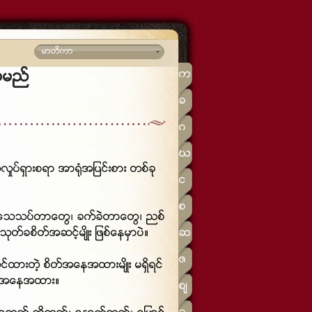
မာတိကာ
နာမည္
က
ခ
ဂ
ဃ
ႈပ္ရွားစရာ အာ႐ံုအျပင္းစား တစ္ခု
င
စ
င္ မေသသပ္တာေတြ၊ ခက္ခဲတာေတြ၊ ညစ္
သုတ္ခစိတ္အဆင့္မ်ိဳး ျဖစ္ေနမွာပဲ။
ဆ
ဇ
ဆင္ထားတဲ့ စိတ္အေနအထားမ်ိဳး မရွိရင္
 စိတ္အေနအထား။
စ်